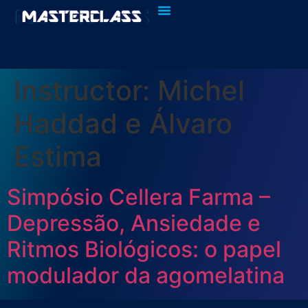
Quem Somos
Fazer Login
Instructor:
Michel
Haddad e Álvaro
Estima
Simpósio Cellera Farma –
Depressão, Ansiedade e
Ritmos Biológicos: o papel
modulador da agomelatina