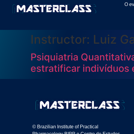
O ev
Instructor:
Luiz Ga
Psiquiatria Quantitati
estratificar indivíduos
© Brazilian Institute of Practical
Pharmacology BIPP e Centro de Estudos