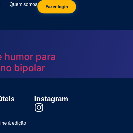
l
Quem somos
Fazer login
de humor para
rno bipolar
úteis
Instagram
line à edição