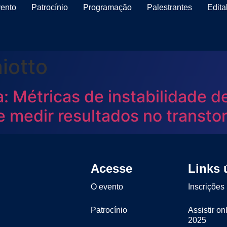
ento
Patrocínio
Programação
Palestrantes
Edita
iotto
va: Métricas de instabilidade 
 e medir resultados no transto
Acesse
Links 
O evento
Inscrições
Patrocínio
Assistir on
2025