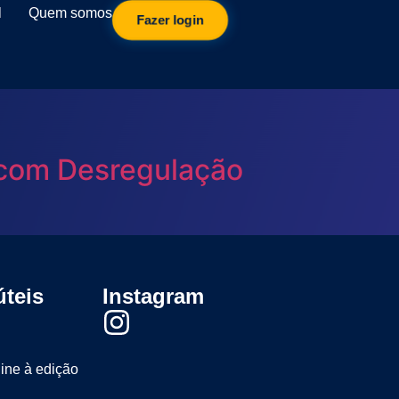
l
Quem somos
Fazer login
 com Desregulação
úteis
Instagram
line à edição