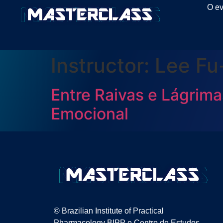
O ev
Instructor:
Lee Fu
Entre Raivas e Lágrim
Emocional
© Brazilian Institute of Practical
Pharmacology BIPP e Centro de Estudos