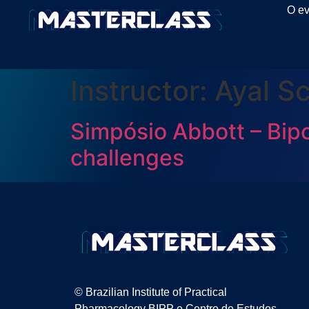
O ev
Instructor:
Ayal S
Simpósio Abbott – Bipo
challenges
© Brazilian Institute of Practical
Pharmacology BIPP e Centro de Estudos