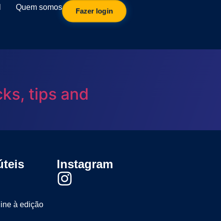
l
Quem somos
Fazer login
ks, tips and
úteis
Instagram
line à edição