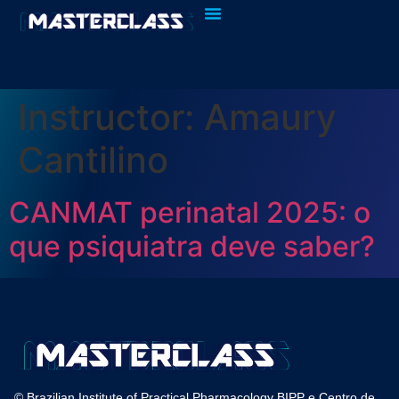
Quem Somos
Fazer Login
Instructor:
Amaury
Cantilino
CANMAT perinatal 2025: o
que psiquiatra deve saber?
© Brazilian Institute of Practical Pharmacology BIPP e Centro de